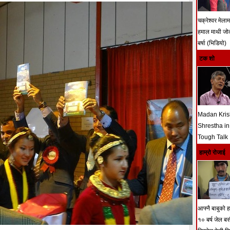
चक्रेश्वर मेला
हमाल माथी ज
बर्षा (भिडियो)
टक शो
Madan Kri
Shrestha in
Tough Talk
हाम्रो रोजाई
आफ्नै बाबुको हत
१० बर्ष जेल ब