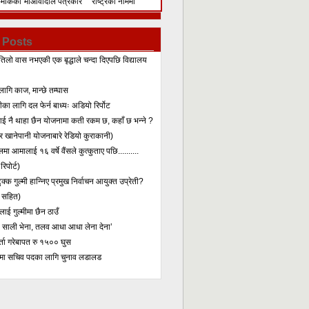
िमेकिको
माओवादीले पत्रकार
राष्ट्रका नाममा
सम्मेलन गरेर के भन्यो?
सम्बोधन
 Posts
तिलो वास नभएकी एक बृद्धाले चन्दा दिएपछि विद्यालय
लागि काज, मान्छे तम्घास
का लागि दल फेर्न बाध्यः अडियो रिर्पोट
लाई नै थाहा छैन योजनामा कती रकम छ, कहाँ छ भन्ने ?
 खानेपानी योजनाबारे रेडियो कुराकानी)
मा आमालाई १६ वर्षे वैंसले कुत्कुताए पछि..........
िपोर्ट)
क्क गुल्मी हान्निए प्रमुख निर्वाचन आयुक्त उप्रेती?
 सहित)
ाई गुल्मीमा छैन ठाउँ
ा साली भेना, तलव आधा आधा लेना देना’
र्ता गरेबापत रु १५०० घुस
मा सचिव पदका लागि चुनाव लडालड