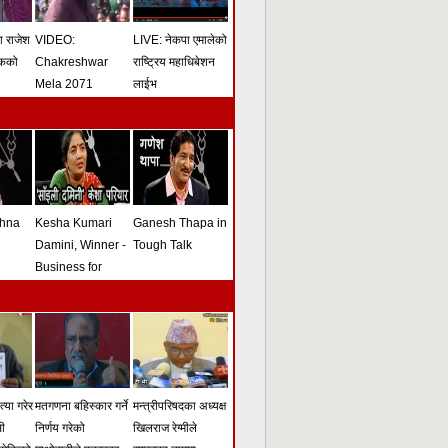
मा राजेश
VIDEO:
LIVE: नेकपा एमालेको
ोकको
Chakreshwar
राष्ट्रिय महाधिबेशन
Mela 2071
लाईभ
shna
Kesha Kumari
Ganesh Thapa in
Damini, Winner -
Tough Talk
Business for
Peace Award -
Tough Talk
्या गरेर
मतगणना बहिस्कार गर्ने
मन्त्रीपरिषदका अध्यक्ष
सी
निर्णय गरेको
खिलराज रेग्मीले