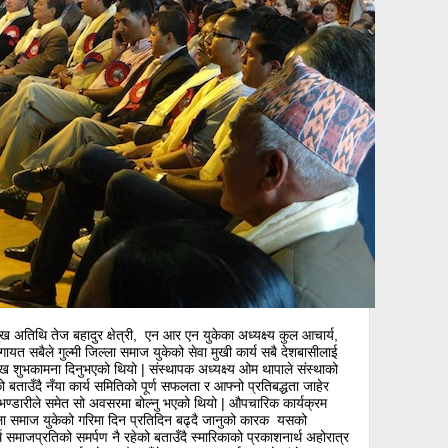
मुख अतिथि तेज बहादुर क्षेत्री, एन आर एन युकेका अध्यक्ष्य कुल आचार्य,
लगायत सबैले गुल्मी जिल्ला समाज युकेको सेवा मुखी कार्य सबै देशबासीलाई
ख शुभकामना दिनुभएको थियो | संस्थापक अध्यक्ष्य ओम थापाले संस्थाको
को बताउँदै नँया कार्य समितिको पूर्ण सफलता र आफ्नो प्रतिबद्धता जाहेर
 भण्डारीले समेत सो अवसरमा बोल्नु भएको थियो | औपचारिक कार्यक्रम
 जिल्ला समाज युकेको गरिमा दिन प्रतिदिन बढ्दै जानुको कारक यसको
थ समाजप्रतिको समर्पण नै रहेको बताउँदै स्मारिकाको प्रकाशनार्थ अहोरात्र