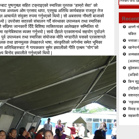
निस्केर फेरी छ
बाट पुष्पगुच्छा सहित टक्राइएको स्मारिका पुस्तक “हाम्रो सेवा” को
हत्या (भिडियो)
्थापक अध्यक्ष्य ओम प्रसाद थापा, प्रमुख अतिथि कार्यबाहक राजदुत तेज
 कुल आचार्यले संयुक्त रुपमा गर्नुभएको थियो | सो अबसरमा नौमती बाजाको
Recent
| उपरोक्त सत्रको संचालन गर्दै संस्थाका उपाध्यक्ष्य तथा स्मारिका
संछिप्त जानकारी दिँदै बिशिष्ठ व्यक्तित्वका आलेखहरु सम्मिलित यो
आफ्नै ग
हनेबिश्वास ब्यक्त गर्नुभयो | साथै उँहाले प्रकाशनार्थ सहयोग पुर्याउने
चकित
्तै पुर्व उपाध्यक्ष्य तथा स्मारिका संयोजक मोति भण्डारीले यसको प्रकाशनले
भत्ताका 
लक तथा ज्ञानमूलक लेखहरुले भाषा, संस्कृतिको जगेर्नामा समेत भूमिका
्त अतिथिहरुबाट नै गायककार सुमेर ज्ञवालीको गीति एल्बम "योग"को
खानेपानी
 बिनोद ज्ञवालीले गर्नुभएको थियो |
अध्यक्ष
(अलपत्र
बुढेसकाल
(अडियो र
किन सुटु
(भिडियो
सशस्त्रल
‘स्कुलम
विवाह द
सहकारी