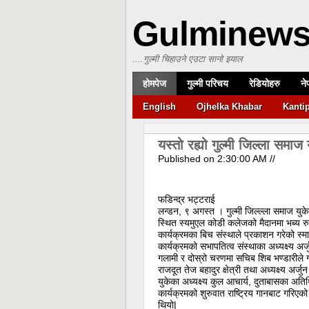
Gulminew
....गुल्मी चिहाउने एउटा सानो झ्याल
होमपेज
गुल्मी परिचय
रेडियोहरु
ने
English
Ojhelka Khabar
Kanti
यस्तो रह्यो गुल्मी जिल्ला समा
Published on
2:30:00 AM
//
फडिन्द्र भट्टराई
लन्डन, ९ अगस्त । गुल्मी जिल्ल्ला समाज य
स्थित स्यमुएल कोडी कलेजको मैदानमा भब्य र
कार्यक्रमका बिच संस्थाले प्रकाशन गरेको स्म
कार्यक्रमको सभापतित्व संस्थाका अध्यक्ष्य अ
गलामी र दोस्रो चरणमा सचिब शिब भण्डारीले ग
राजदूत तेज बहादुर क्षेत्री तथा अध्यक्ष्य अर्
युकेका अध्यक्ष्य कुल आचार्य, दुताबासका अति
कार्यक्रमको शुरुवात राष्ट्रिय गानबाट गरिएको 
थियो|