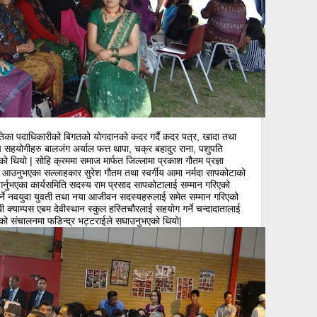
मितिका पदाधिकारीको बिगतको योगदानको कदर गर्दै कदर पत्र, खादा तथा
 सहयोगीहरु बालजंग अर्याल फत्त थापा, चक्र बहादुर राना, पशुपति
एको थियो | सोहि क्रममा समाज मार्फत जिल्लामा प्रकाश गौतम प्रज्ञा
गर्दै आउनुभएका सल्लाहकार सुरेश गौतम तथा स्वर्गीय आमा नर्मदा सापकोटाको
णा गर्नुभएका कार्यसमिति सदस्य राम प्रसाद सापकोटालाई सम्मान गरिएको
ि गर्ने नवयुवा युवती तथा नया आजीवन सदस्यहरुलाई समेत सम्मान गरिएको
मुखी क्याम्पस एबम देवीस्थान स्कुल हस्तिचौरलाई सहयोग गर्ने चन्दादातालाई
्रमको संचालनमा फडिन्द्र भट्टराईले सघाउनुभएको थियो|