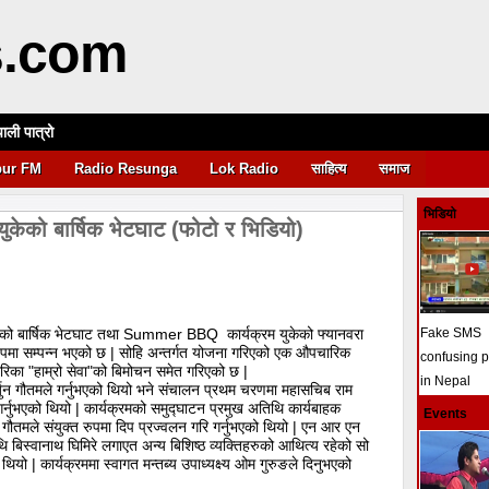
s.com
पाली पात्रो
आवश्यकता
pur FM
Radio Resunga
Lok Radio
साहित्य
समाज
भिडियो
ज युकेको बार्षिक भेटघाट (फोटो र भिडियो)
ुकेको बार्षिक भेटघाट तथा Summer BBQ कार्यक्रम युकेको फ्यानवरा
Fake SMS
ुपमा सम्पन्न भएको छ | सोहि अन्तर्गत योजना गरिएको एक औपचारिक
confusing 
ारिका "हाम्रो सेवा"को बिमोचन समेत गरिएको छ |
in Nepal
र्जुन गौतमले गर्नुभएको थियो भने संचालन प्रथम चरणमा महासचिब राम
र्नुभएको थियो | कार्यक्रमको समुद्घाटन प्रमुख अतिथि कार्यबाहक
Events
जुन गौतमले संयुक्त रुपमा दिप प्रज्वलन गरि गर्नुभएको थियो | एन आर एन
थि बिस्वानाथ घिमिरे लगाएत अन्य बिशिष्ठ व्यक्तिहरुको आथित्य रहेको सो
थियो | कार्यक्रममा स्वागत मन्तब्य उपाध्यक्ष्य ओम गुरुङले दिनुभएको