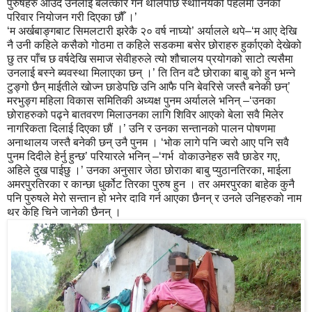
पुरुषहरु आउँदै उनलाई बलत्कार गर्न थालेपछि स्थानियको पहलमा उनको
परिवार नियोजन गरी दिएका छौँ ।’
‘म अर्खबाङ्गबाट सिमलटारी झरेकै २० वर्ष नाघ्यो’ अर्यालले थपे–‘म आए देखि
नै उनी कहिले कसैको गोठमा त कहिले सडकमा बसेर छोराहरु हुर्काएको देखेको
छु तर पाँच छ वर्षदेखि समाज सेवीहरुले त्यो शौचालय प्रयोगको साटो त्यसैमा
उनलाई बस्ने ब्यवस्था मिलाएका छन् ।’ ति तिन वटै छोराका बाबु को हुन भन्ने
टुङ्गो छैन् माईतीले खोज्न छाडेपछि उनि आफै पनि बेवरिसे जस्तै बनेकी छन्’
मरभुङ्ग महिला विकास समितिकी अध्यक्ष पुनम अर्यालले भनिन् –‘उनका
छोराहरुको पढ्ने बातवरण मिलाउनका लागि शिविर आएको बेला सवै मिलेर
नागरिकता दिलाई दिएका छौं ।’ उनि र उनका सन्तानको पालन पोषणमा
अनाथालय जस्तै बनेकी छन् उनै पुनम । ‘भोक लागे पनि ज्वरो आए पनि सवै
पुनम दिदीले हेर्नु हुन्छ’ परियारले भनिन् –‘गर्भ वोकाउनेहरु सवै छाडेर गए,
अहिले दुख पाईछु ।’ उनका अनुसार जेठा छोराका बाबु प्युठानतिरका, माईला
अमरपुरतिरका र कान्छा धुर्कोट तिरका पुरुष हुन । तर अमरपुरका बाहेक कुनै
पनि पुरुषले मेरो सन्तान हो भनेर दावि गर्न आएका छैनन् र उनले उनिहरुको नाम
थर केहि चिने जानेकी छैनन् ।