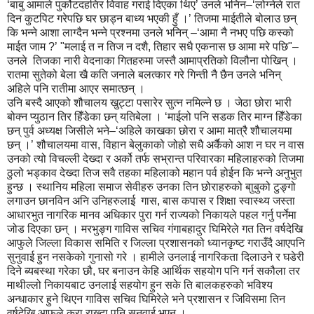
‘बाबु आमाले पुर्कोटदहतिर विवाह गराई दिएका थिए’ उनले भनिन–‘लोग्नेले रात
दिन कुटपिट गरेपछि घर छाड्न बाध्य भएकी हुँ ।’ तिजमा माईतीले बोलाउ छन्
कि भन्ने आशा लाग्दैन भन्ने प्रश्नमा उनले भनिन् –‘आमा नै नभए पछि कस्को
माईत जाम ?’ "मलाई त न तिज न दशै, तिहार सधै एकनास छ आमा मरे पछि"–
उनले तिजका नारी वेदनाका गितहरुमा जस्तै आमाप्रतिको विलौना पोखिन् ।
रातमा सुतेको बेला खै कति जनाले बलत्कार गरे गिन्ती नै छैन उनले भनिन्
अहिले पनि रातीमा आएर समात्छन् ।
उनि बस्दै आएको शौचालय खुट्टा पसारेर सुत्न नमिल्ने छ । जेठा छोरा भारी
बोक्न प्युठान तिर हिँडेका छन् यतिबेला । ‘माईलो पनि सडक तिर माग्न हिँडेका
छन् पुर्व अध्यक्ष जिसीले भने–‘अहिले काखका छोरा र आमा मात्रै शौचालयमा
छन् ।’ शौचालयमा वास, विहान बेलुकाको जोहो सधै अर्कैको आश न घर न वास
उनको त्यो विचल्ली देख्दा र अर्को तर्फ सभ्रान्त परिवारका महिलाहरुको तिजमा
ठुलो भड्काव देख्दा तिज सवै तहका महिलाको महान पर्व होईन कि भन्ने अनुभुत
हुन्छ । स्थानिय महिला समाज सेवीहरु उनका तिन छोराहरुको बाुबुको टुङ्गो
लगाउन छानविन अनि उनिहरुलाई गास, बास कपास र शिक्षा स्वास्थ्य जस्ता
आधारभुत नागरिक मानव अधिकार पुरा गर्न राज्यको निकायले पहल गर्नु पर्नेमा
जोड दिएका छन् । मरभुङ्ग गाविस सचिव गंगाबहादुर घिमिरेले गत तिन वर्षदेखि
आफुले जिल्ला विकास समिति र जिल्ला प्रशासनको ध्यानकृष्ट गराउँदै आएपनि
सुनुवाई हुन नसकेको गुनासो गरे । हामीले उनलाई नागरिकता दिलाउने र घडेरी
दिने ब्यबस्था गरेका छौ, घर बनाउन केहि आर्थिक सहयोग पनि गर्न सकौला तर
माथील्लो निकायबाट उनलाई सहयोग हुन सके ति बालकहरुको भविश्य
अन्धाकार हुने थिएन गाविस सचिव घिमिरेले भने प्रशासन र जिविसमा तिन
वर्षदेखि आफुले कुरा राख्दा पनि सुनुवाई भएन ।