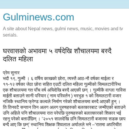
Gulminews.com
A site about Nepal news, gulmi news, music, movies and tv
serials.
घरवासको अभावमा ५ वर्षदेखि शौचालयमा बस्दै
दलित महिला
प्रेम सुनार
भदौ १९, गुल्मी । ६ वर्षिय काखको छोरा, त्यस्तै आठ-नौ वर्षका माईला र
११-१२ वर्षका जेठा छोरा सहित एउटी दलित महिला गुल्मीको सिमलटारीस्थि
एक शौचालयमा गत पाँच वर्ष अघिदेखि बस्दै आएकी छन् । गुल्मीकै वाग्ला गाविस
माईती बताउने सानी परियार ( नाम परिवर्तन ) भरभुङ १ को सिमलटारी वजार
नजिकै स्थानिय फ्रेण्ड कल्वले निर्माण गरेको शौचालयमा बस्दै आएकी हुन् ।
ति तिनवटै सन्तान तिन अलग अलग पुरुषहरुको बलत्कारबाट जन्मीएको बताउने
उनि अहिले पनि शौचालयमा रात परेपछि पुरुषहरुको बलात्कारको शिकार भई
रहनु परेको बताउँछिन् । ‘२०५१ सालदेखि उनि सिमलटारी बजारमा सडक छाप
बन्दै आए कि छन्’ स्थानिय शिक्षक शिवलाल अर्यालले भने –‘रातमा अपरिचीत