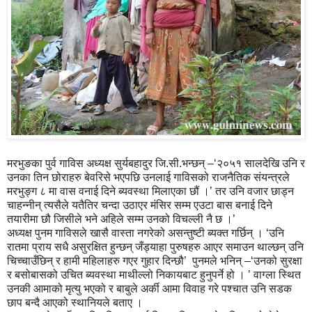
मरभुङका पुर्व गाविस अध्यक्ष सुर्यबहादुर जि.सी.भन्छन् –‘२०५१ सालदेखि उनि र
उनका तिन छोराहरु बेवरिसे भएपछि उनलाई गाविसको राजनैतिक संयन्त्रले
मरभुङ्ग ८ मा वास वनाई दिने ब्यवस्था मिलाएका छौं ।’ तर उनि वजार छाड्न
चाहन्नीन् त्यसैले यतैतिर चन्दा उठाएर मंसिर सम्म एउटा बास बनाई दिने
तयारीमा छौ जिसीले भने अहिले सम्म उनको विचल्ली नै छ ।’
अध्यक्ष पुनम गाविसले खासै वास्ता नगरेको असन्तुष्टी ब्यक्त गर्छिन् । ‘उनि
रातमा प्राय सधै असुरक्षित हुन्छन् जँड्याहा पुरुषहरु आएर समाउन थाल्छन् उनि
चिच्चाउँछिन् र हामी महिलाहरु गएर गुहार दिन्छौ’ पुनमले भनिन् –‘उनको सुरक्षा
र बसोबासको उचित ब्यवस्था माथील्लो निकायबाट हुनुपर्ने हो । ’ वाग्ला स्थित
उनकी आमाको मृत्यु भएको र बाबुले अर्की आमा विवाह गरे पश्चात उनि सडक
छाप बन्दै आएको स्थानियले बताए ।