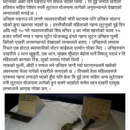
घटनाको अर्को दिनै पक्राउ गर्न सफल भएको थियो । ति दुई जनाले धारीलो
हतियार सहित पेशेवर रुपमै लुटपात योजनामा लागेको अनुसन्धानले देखाएको
लम्सालको भनाई छ ।
उनिहरु पक्राउ परे लगत्तै नवलपरासीको चोरी घटनामा पनि उनिहरु संलग्न
रहेको कुरा खलासा भएको छ । हस्तीचौरकी महिलाको गहना लुट्नुको दुई दिन
अघि भदौ १० गते नवलपरासीको शिव मन्दिर ३ का नरेश महत्तोको घरमा १५
हजार रुपैयाँ नगद र गहना लुटेर योजनबद्ध ढंगले गहना लुट्न उनिहरु गुल्मी
छिरेको प्रहरी अनसन्धानले देखाएको लम्सालले बताए । उनिहरुले तम्घास
स्थित एक होटल ब्यवसायीको मोटर साईकल प्रयोग गरेका थिए । उनिहरुसंग
प्रहरीले २ थान खुकुरी, एक थान, मुखमा सुँघाएर बेहोस पार्ने विषालु पदार्ध र ति
महिलाको कानका रिङ, लुर्का वरामद गरेको थियो ।
नाकको फुली, औठी र रुमाल भने उनिहरु भाग्दै गर्दा घटनास्थलमै खसेको
अवस्थामा फेला पारेको प्रहरीले जनाएको छ । तिजको वेला महिलाहरुले
प्रशस्त गहना लगाउने भएको हुँदा यति बेला यि दुई जना सहित अन्य लुटेराहरु
पनी लुटपात योजनामा लागेको हुन सक्ने भएकोले सचेत रहन प्रहरी प्रमुख
लम्सालले आग्रह गरेका छन् ।