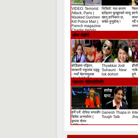
VIDEO: Terrorist
भिडियो: यस कारण
चितव
Attack, Paris |
ब्रोइलर कुखुराको मासु
ज्ञान
Masked Gunmen
खानु हानिकार छ,
सभा
Kill Police Man |
सचेत हुनुहोस् !
गर्दे
French magazine
जनता
Charlie Hebdo
Shooting
लोक दोहोरी
बोर्डिङमा पढ्दिन,
Thyakkai Jodi
हौंली
सरकारी स्कुलमा पढ्छु
Suhauni - New
नाकै 
- नयाँ चेतनामुलक
lok dohori
हुने.
लोकदोहोरी गीत
लोक 
गफगाफ सेलिब्रेटिसँग
हेर्नै पर्ने: तेरिया मगरसँग
Ganesh Thapa in
Int
बिशेष अन्तर्वाता (
Tough Talk
Jha
कृपया शेयर
गरिदिनुहोला)