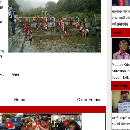
ा
वाट
चक्रेश्वर मेला
हमाल माथी ज
ने
बर्षा (भिडियो)
टक शो
पनि
 छ
Madan Kri
Shrestha in
टन
,
समाज
Tough Talk
हाम्रो रोजाई
Home
Older Entries
आफ्नै बाबुको हत
१० बर्ष जेल ब