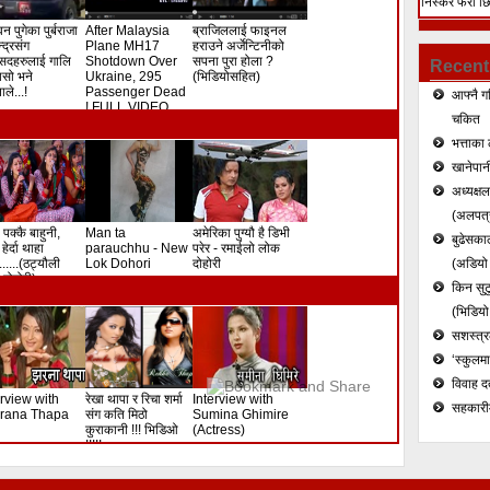
निस्केर फेरी छ
हत्या (भिडियो)
न पुगेका पुर्बराजा
After Malaysia
ब्राजिललाई फाइनल
ेन्द्रसंग
Plane MH17
हराउने अर्जेन्टिनीको
सदहरुलाई गालि
Shotdown Over
सपना पुरा होला ?
Recent
े यसो भने
Ukraine, 295
(भिडियोसहित)
ले...!
Passenger Dead
आफ्नै ग
! FULL VIDEO
चकित
भत्ताका 
खानेपानी
अध्यक्ष
(अलपत्र
 पक्कै बाहुनी,
Man ta
अमेरिका पुग्यौ है डिभी
बुढेसकाल
हेर्दा थाहा
parauchhu - New
परेर - रमाईलो लोक
.......(ठट्यौली
Lok Dohori
दोहोरी
(अडियो र
दोहोरी)
किन सुटु
(भिडियो
सशस्त्रल
‘स्कुलम
विवाह द
erview with
रेखा थापा र रिचा शर्मा
Interview with
सहकारी
rana Thapa
संग कति मिठो
Sumina Ghimire
कुराकानी !!! भिडिओ
(Actress)
!!!!!