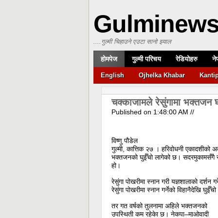
Gulminew
....गुल्मी चिहाउने एउटा सानो झ्याल
होमपेज
गुल्मी परिचय
रेडियोहरु
ने
English
Ojhelka Khabar
Kanti
चक्काजामले रेसुंगामा भक्तजन 
Published on
1:48:00 AM
//
विष्णु पौडेल
गुल्मी, कात्तिक २७ । हरिवोधनी एकादशीको अवसर
भक्तजनको घुईँचो लागेको छ। सदरमुकामसँगै र
हो।
रेसुंगा पोखरीमा स्नान गरी यज्ञशालाको दर्शन 
रेसुंगा पोखरीमा स्नान गर्नेको विहानैदेखि घुईँ
तर गत वर्षको तुलनामा अहिले भक्तजनको
उपस्थिती कम रहेकेा छ। नेकपा–माओवादी