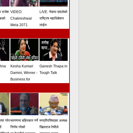
मा राजेश
VIDEO:
LIVE: नेकपा एमालेको
ोकको
Chakreshwar
राष्ट्रिय महाधिबेशन
Mela 2071
लाईभ
shna
Kesha Kumari
Ganesh Thapa in
Damini, Winner -
Tough Talk
Business for
Peace Award -
Tough Talk
्या गरेर
मतगणना बहिस्कार गर्ने
मन्त्रीपरिषदका अध्यक्ष
सी
निर्णय गरेको
खिलराज रेग्मीले