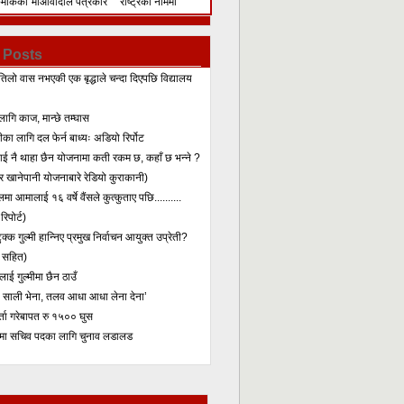
िमेकिको
माओवादीले पत्रकार
राष्ट्रका नाममा
सम्मेलन गरेर के भन्यो?
सम्बोधन
 Posts
तिलो वास नभएकी एक बृद्धाले चन्दा दिएपछि विद्यालय
लागि काज, मान्छे तम्घास
का लागि दल फेर्न बाध्यः अडियो रिर्पोट
लाई नै थाहा छैन योजनामा कती रकम छ, कहाँ छ भन्ने ?
 खानेपानी योजनाबारे रेडियो कुराकानी)
मा आमालाई १६ वर्षे वैंसले कुत्कुताए पछि..........
िपोर्ट)
क्क गुल्मी हान्निए प्रमुख निर्वाचन आयुक्त उप्रेती?
 सहित)
ाई गुल्मीमा छैन ठाउँ
ा साली भेना, तलव आधा आधा लेना देना’
र्ता गरेबापत रु १५०० घुस
मा सचिव पदका लागि चुनाव लडालड