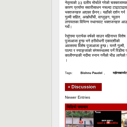
नेतृत्वको ३३ दलीय मोर्चाले गरेको चक्काजामक
कारण प्रर्याप्त सवारीसाधन नचल्दा टाढाटाढा
भक्तजनहरु आएका छैनन्। यहाँको दर्शन गर्न
गुल्मी सहित, अर्खाघाँची, वाग्लुङ्ग, प्युठान
लगायतका विभिन्न स्थानवाट भक्तजनहरु आउ
गर्थे।
रेसुंगामा प्रत्येक वर्षको साउन महिनाभर विशेष
पुजाआजा हुन्छ भने हरीवोधनी एकादशीको
अवसरमा विशेष पुजाआजा हुन्छ। यस्तै गुल्मी,
पाल्पा र स्याङ्जाको संगमस्थलमा पर्ने रिडीमा 
कालीगण्डकी नदीमा स्नान गर्नेको भीड लागेको
।
Tags:
Bishnu Paudel
,
महोत्सब/पर्य
+ Discussion
Newer Entries
भिडियो समाचार