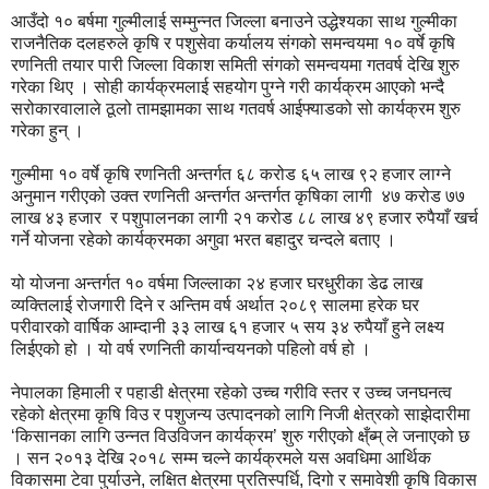
आउँदो १० बर्षमा गुल्मीलाई सम्मुन्नत जिल्ला बनाउने उद्धेश्यका साथ गुल्मीका
राजनैतिक दलहरुले कृषि र पशुसेवा कर्यालय संगको समन्वयमा १० वर्षे कृषि
रणनिती तयार पारी जिल्ला विकाश समिती संगको समन्वयमा गतवर्ष देखि शुरु
गरेका थिए । सोही कार्यक्रमलाई सहयोग पुग्ने गरी कार्यक्रम आएको भन्दै
सरोकारवालाले ठूलो तामझामका साथ गतवर्ष आईफ्याडको सो कार्यक्रम शुरु
गरेका हुन् ।
गुल्मीमा १० वर्षे कृषि रणनिती अन्तर्गत ६८ करोड ६५ लाख ९२ हजार लाग्ने
अनुमान गरीएको उक्त रणनिती अन्तर्गत अन्तर्गत कृषिका लागी ४७ करोड ७७
लाख ४३ हजार र पशुपालनका लागी २१ करोड ८८ लाख ४९ हजार रुपैयाँ खर्च
गर्ने योजना रहेको कार्यक्रमका अगुवा भरत बहादुर चन्दले बताए ।
यो योजना अन्तर्गत १० वर्षमा जिल्लाका २४ हजार घरधुरीका डेढ लाख
व्यक्तिलाई रोजगारी दिने र अन्तिम वर्ष अर्थात २०८९ सालमा हरेक घर
परीवारको वार्षिक आम्दानी ३३ लाख ६१ हजार ५ सय ३४ रुपैयाँ हुने लक्ष्य
लिईएको हो । यो वर्ष रणनिती कार्यान्वयनको पहिलो वर्ष हो ।
नेपालका हिमाली र पहाडी क्षेत्रमा रहेको उच्च गरीवि स्तर र उच्च जनघनत्व
रहेको क्षेत्रमा कृषि विउ र पशुजन्य उत्पादनको लागि निजी क्षेत्रको साझेदारीमा
‘किसानका लागि उन्नत विउविजन कार्यक्रम’ शुरु गरीएको क्ष्ँब्म् ले जनाएको छ
। सन २०१३ देखि २०१८ सम्म चल्ने कार्यक्रमले यस अवधिमा आर्थिक
विकासमा टेवा पुर्याउने, लक्षित क्षेत्रमा प्रतिस्पर्धि, दिगो र समावेशी कृषि विकास