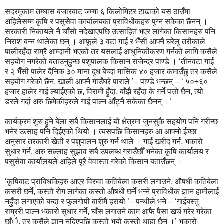
सदरमुकाम तम्घास बजारबाट जम्मा ६ किलोमिटर टाढाको यस ठाउँमा
अहिलेसम्म कृषि र पसुसेवा कार्यालयका प्राविधीकहरु पुग्न सकेका छैनन् ।
सरकारी निकायले नै चाँसो नदेखाएपछि उत्साहित भएर लागेका किसानहरु पनि
निराश बन्न थालेका छन् । आफूले ३ वटा गाई र भैँसी आफ्नै घरेलु तरीकाले
पालीरहँदा राम्रै आम्दानी भएको तर यसलाई आधुनिकीकरण गर्नको लागि कसैले
सहयोग नगरेको बताउनुहुन्छ पशुपालक किसान राजेन्द्र पाण्डे । ‘तीनवटा गाई
र २ भैँसी पालेर दैनिक ३० माना दुध बेच्दा मासिक ४० हजार कमाउँछु तर कसैले
सहयोग गरेको छैन, खाली आफ्नै गाउँघरे पाराले ’– पाण्डे भन्छन् – ‘ ५०÷६०
हजार हालेर गाई ल्याईएको छ, विरामी हुँदा, बाँझै रहँदा के गर्ने पत्तो छैन, त्यो
डरले गर्दा अरु छिमेकीहरुले गाई पाल्न आँट्नै सकेका छैनन् ।’
कार्यक्रम शुरु हुने बेला सबै किसानलाई यो क्षेत्रमा जुनसुकै सहयोग पनि गरीन्छ
भनेर उत्साह पनि दिईएको थियो । त्यसपछि किसानहरु आ आफ्नो ईच्छा
अनुसार तरकारी खेती र पशुपालन शुरु गर्न थाले । गाई खरीद गर्न, भकारो
सुधार गर्न, अरु सल्लाह सुझाव सबै उपलब्ध गराउँछौँ भनेका कृषि कार्यालय र
पसुसेवा कार्यालयले अहिले पूरै वेवास्ता गरेको किसान बताउँछन् ।
‘कृषिबाट प्राविधकिहरु आएर विरुवा कतिबेला कसरी लगाउने, औषधी कतिबेला
कसरी छर्ने, कस्तो रोग लागेका कस्तो औषधी छर्ने भन्ने प्राविधीक ज्ञान हामीलाई
नहुँदा लगाएको बन्दा र फूलगोपी बारीमै हरायो ’– पन्थीले भने – ‘गाईबस्तु
राम्ररी पाल्न भकारो सुधार गर्ने, घाँस लगाउने काम आफै पैसा खर्च गरेर गरेका
छाँै, तर कसैले ज्ञान नदिएपछि कस्तो भयो कस्तो थाहा छैन ।’ भकारो