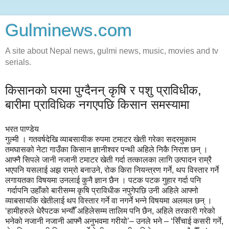
Gulminews.com
A site about Nepal news, gulmi news, music, movies and tv
serials.
किसानको घरमा पुग्दैनन् कृषि र पशु प्राविधीक,
बारीमा प्राविधिक नगएपछि किसान समस्यामा
भरत पाण्डेय
गुल्मी । गतवर्षदेखि व्याबसायीक रुपमा टमाटर खेती गरेका सदरमुकाम
तमघासको नेटा गाउँका किसान ज्ञानीश्वर पन्थी अहिले निकै निराश छन् ।
आफ्नै सिपले जानी नजानी टमाटर खेती गर्दा तत्कालका लागि उत्पादन राम्रै
भएपनि यसलाई अझ राम्रो बनाउने, रोक किरा नियन्त्रण गर्ने, थप विस्तार गर्ने
लगायतका विषयमा उनलाई कुनै ज्ञान छैन । पटक पटक गुहार गर्दा पनि
गर्दापनि उहाँको बारीसम्म कृषि प्राविधीक नपुगेपछि उनी अहिले आफ्नो
व्याबसायकि खेतीलाई थप विस्तार गर्ने वा नगर्ने भन्ने विषयमा अलमल छन् ।
‘हामीहरुले धेरैपटक भन्यौँ अहिलेसम्म तालिम पनि छैन, अहिले तरकारी गरेको
भनेको नजानी नजानी आफ्नै अनुभवमा गरीयो’– उनले भने – ‘सिँचाई कसरी गर्ने,