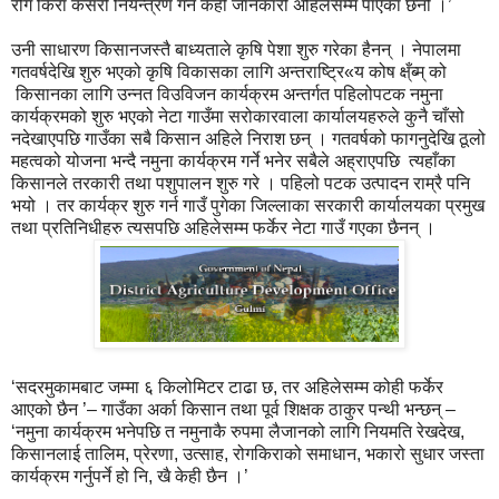
रोग किरा कसरी नियन्त्रण गर्ने केही जानकारी अहिलेसम्म पाएका छैनौँ ।’
उनी साधारण किसानजस्तै बाध्यताले कृषि पेशा शुरु गरेका हैनन् । नेपालमा
गतवर्षदेखि शुरु भएको कृषि विकासका लागि अन्तराष्ट्रि«य कोष क्ष्ँब्म् को
किसानका लागि उन्नत विउविजन कार्यक्रम अन्तर्गत पहिलोपटक नमुना
कार्यक्रमको शुरु भएको नेटा गाउँमा सरोकारवाला कार्यालयहरुले कुनै चाँसो
नदेखाएपछि गाउँका सबै किसान अहिले निराश छन् । गतवर्षको फागनुदेखि ठूलो
महत्वको योजना भन्दै नमुना कार्यक्रम गर्ने भनेर सबैले अह्राएपछि त्यहाँका
किसानले तरकारी तथा पशुपालन शुरु गरे । पहिलो पटक उत्पादन राम्रै पनि
भयो । तर कार्यक्र शुरु गर्न गाउँ पुगेका जिल्लाका सरकारी कार्यालयका प्रमुख
तथा प्रतिनिधीहरु त्यसपछि अहिलेसम्म फर्केर नेटा गाउँ गएका छैनन् ।
‘सदरमुकामबाट जम्मा ६ किलोमिटर टाढा छ, तर अहिलेसम्म कोही फर्केर
आएको छैन ’– गाउँका अर्का किसान तथा पूर्व शिक्षक ठाकुर पन्थी भन्छन् –
‘नमुना कार्यक्रम भनेपछि त नमुनाकै रुपमा लैजानको लागि नियमति रेखदेख,
किसानलाई तालिम, प्रेरणा, उत्साह, रोगकिराको समाधान, भकारो सुधार जस्ता
कार्यक्रम गर्नुपर्ने हो नि, खै केही छैन ।’